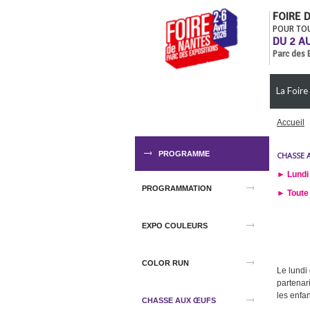
FOIRE 
POUR TO
DU 2 AU
Parc des 
La Foire
Accueil
PROGRAMME
CHASSE 
► Lundi 
PROGRAMMATION
► Toute 
EXPO COULEURS
COLOR RUN
Le lundi
partenar
les enfan
CHASSE AUX ŒUFS