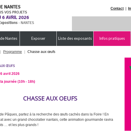
DE NANTES
Contact
|
I
US VOS PROJETS
 6 AVRIL 2026
Expositions
- NANTES
 de Nantes
Exposer
Liste des exposants
Infos pratiques
|
Programme
|
Chasse aux œufs
AUX ŒUFS
6 avril 2026
la journée (10h - 18h)
CHASSE AUX OEUFS
 de Pâques, partez à la recherche des œufs cachés dans la Foire ! En
iat avec un grand chocolatier nantais, cette animation gourmande ravira
ts … et les plus grands !