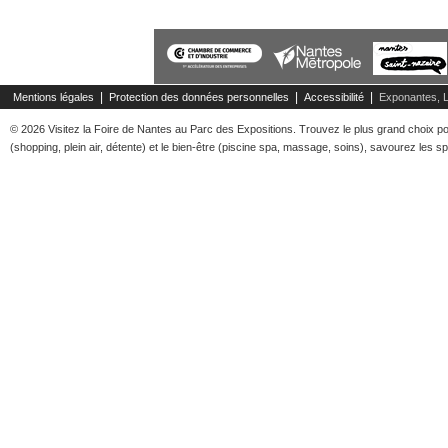
|
|
|
Mentions légales
Protection des données personnelles
Accessibilité
Exponantes, 
© 2026 Visitez la Foire de Nantes au Parc des Expositions. Trouvez le plus grand choix pour
(shopping, plein air, détente) et le bien-être (piscine spa, massage, soins), savourez les spé