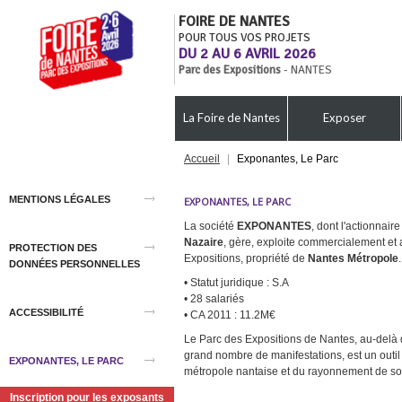
FOIRE DE NANTES
POUR TOUS VOS PROJETS
DU 2 AU 6 AVRIL 2026
Parc des Expositions
- NANTES
La Foire de Nantes
Exposer
Accueil
|
Exponantes, Le Parc
MENTIONS LÉGALES
EXPONANTES, LE PARC
La société
EXPONANTES
, dont l'actionnaire
Nazaire
, gère, exploite commercialement et
PROTECTION DES
Expositions, propriété de
Nantes Métropole
.
DONNÉES PERSONNELLES
• Statut juridique : S.A
• 28 salariés
ACCESSIBILITÉ
• CA 2011 : 11.2M€
Le Parc des Expositions de Nantes, au-delà d
grand nombre de manifestations, est un outil m
EXPONANTES, LE PARC
métropole nantaise et du rayonnement de so
Inscription pour les exposants