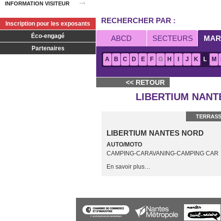
INFORMATION VISITEUR
RECHERCHER PAR :
Inscription pour les exposants
Éco-engagé
ABCD
SECTEURS
MAR
Partenaires
A
B
C
D
E
F
G
H
I
J
K
L
M
<< RETOUR
LIBERTIUM NANT
TERRASS
LIBERTIUM NANTES NORD
AUTO/MOTO
CAMPING-CARAVANING-CAMPING CAR
En savoir plus…