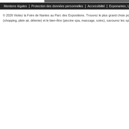
|
|
|
Mentions légales
Protection des données personnelles
Accessibilité
Exponantes, 
© 2026 Visitez la Foire de Nantes au Parc des Expositions. Trouvez le plus grand choix pour
(shopping, plein air, détente) et le bien-être (piscine spa, massage, soins), savourez les spé