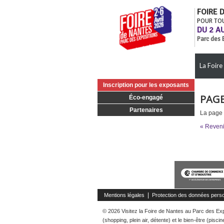
FOIRE 
POUR TO
DU 2 AU
Parc des 
La Foire
Inscription pour les exposants
PAGE
Éco-engagé
Partenaires
La page 
« Reveni
|
Mentions légales
Protection des données perso
© 2026 Visitez la Foire de Nantes au Parc des Expo
(shopping, plein air, détente) et le bien-être (pisc