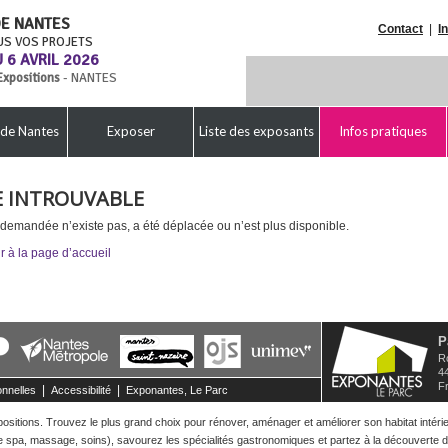
DE NANTES
Contact
|
I
US VOS PROJETS
 6 AVRIL 2026
Expositions
- NANTES
 de Nantes
Exposer
Liste des exposants
Infos pratiques
 INTROUVABLE
demandée n’existe pas, a été déplacée ou n’est plus disponible.
r à la page d’accueil
P
R
4
Fr
|
|
nnelles
Accessibilité
Exponantes, Le Parc
sitions. Trouvez le plus grand choix pour rénover, aménager et améliorer son habitat intérieu
ine spa, massage, soins), savourez les spécialités gastronomiques et partez à la découverte des t