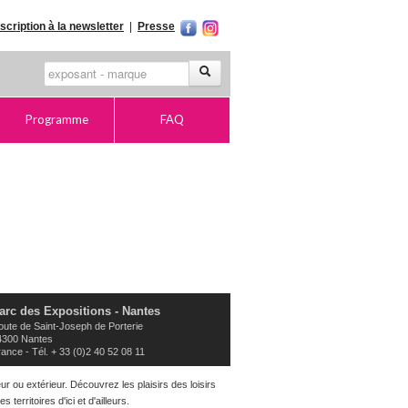
nscription à la newsletter
|
Presse
Programme
FAQ
arc des Expositions - Nantes
oute de Saint-Joseph de Porterie
4300 Nantes
ance - Tél. + 33 (0)2 40 52 08 11
r ou extérieur. Découvrez les plaisirs des loisirs
erritoires d'ici et d'ailleurs.